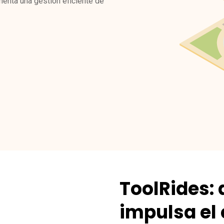
menta una gestión eficiente de
ToolRides:
impulsa el 