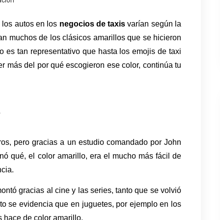
ción
los autos en los 
negocios de taxis 
varían según la 
 muchos de los clásicos amarillos que se hicieron 
es tan representativo que hasta los emojis de taxi 
er más del por qué escogieron ese color, continúa tu 
?
gros, pero gracias a un estudio comandado por John 
ó qué, el color amarillo, era el mucho más fácil de 
cia. 
ntó gracias al cine y las series, tanto que se volvió 
el referente de todos al pensar en un taxi. Esto se evidencia que en juguetes, por ejemplo en los 
 hace de color amarillo.