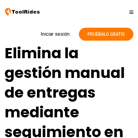
Soluciones
Iniciar sesión
PRUÉBALO GRATIS
Elimina la
Precios
gestión manual
Contacto
de entregas
Blog
mediante
seguimiento en