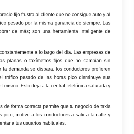
io fijo frustra al cliente que no consigue auto y al 
conductor que arriesga su vehículo en el tráfico pesado por la misma ganancia de siempre. Las 
brar de más; son una herramienta inteligente de 
onstantemente a lo largo del día. Las empresas de 
ifas planas o taxímetros fijos que no cambian sin 
o la demanda se dispara, los conductores prefieren 
l tráfico pesado de las horas pico disminuye sus 
l mismo. Esto deja a la central telefónica saturada y 
fas de forma correcta permite que tu negocio de taxis 
pico, motive a los conductores a salir a la calle y 
yentar a tus usuarios habituales.