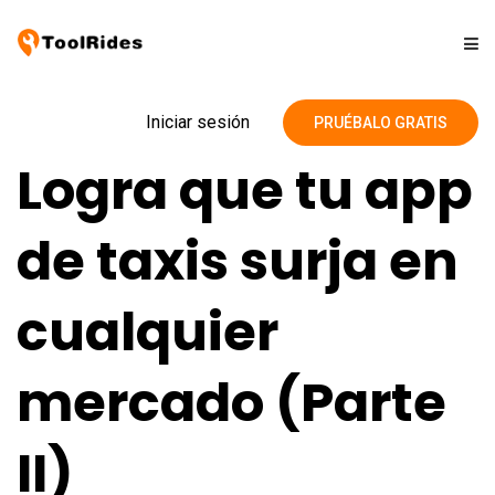
Soluciones
Iniciar sesión
PRUÉBALO GRATIS
Logra que tu app
Precios
de taxis surja en
Contacto
cualquier
Blog
mercado (Parte
II)